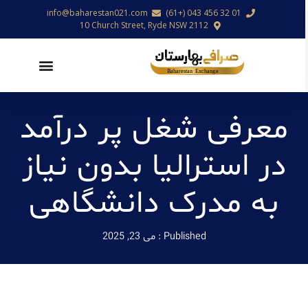
info@baharestan021.com
01 32 456 043 (+61)
10 Church Street, Ryde NSW 2112
معرفی شغل پر درآمد
در استرالیا بدون نیاز
به مدرک دانشگاهی
Published :
می 23, 2025