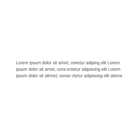
Lorem ipsum dolor sit amet, conetur adiping elit Lorem
lomiur off silder tolos. Lorem ipsum dolor sitlor amet,
ipsum dolor sit amet, cons ectetur adipiscing elit Lorem
conetur adiping elit Lorem ipsum dolor sit amet,
ipsum dolor sit altmet, conse ctetur adipiscing elit aloma