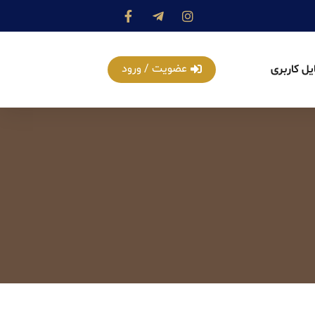
عضویت / ورود
یل کاربری