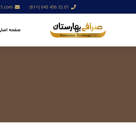
21.com
01 32 456 043 (+61)
صفحه اصلی