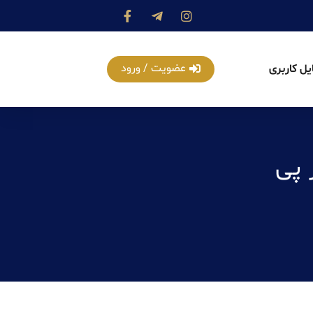
عضویت / ورود
یل کاربری
 پی