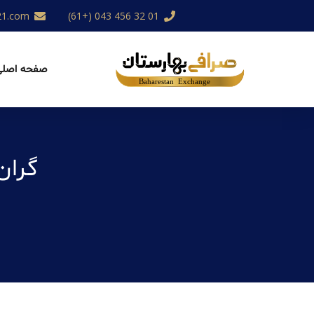
21.com
01 32 456 043 (+61)
صفحه اصلی
گران