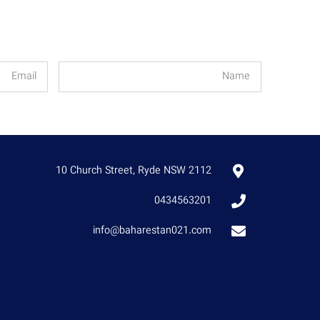
10 Church Street, Ryde NSW 2112
0434563201
info@baharestan021.com