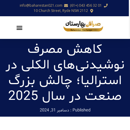
info@baharestan021.com
01 32 456 043 (+61)
10 Church Street, Ryde NSW 2112
کاهش مصرف
نوشیدنی‌های الکلی در
استرالیا؛ چالش بزرگ
صنعت در سال 2025
Published :
دسامبر 31, 2024