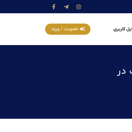
عضویت / ورود
یل کاربری
 در