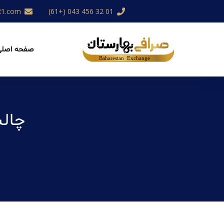
21.com
01 32 456 043 (+61)
صفحه اصلی
چالش