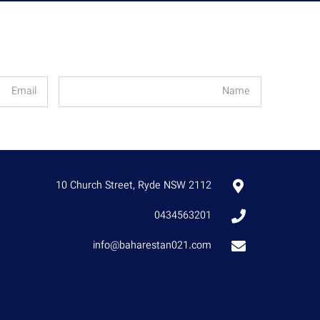
10 Church Street, Ryde NSW 2112
0434563201
info@baharestan021.com