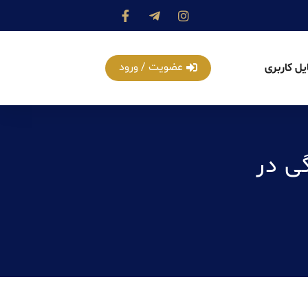
عضویت / ورود
یل کاربری
ی در