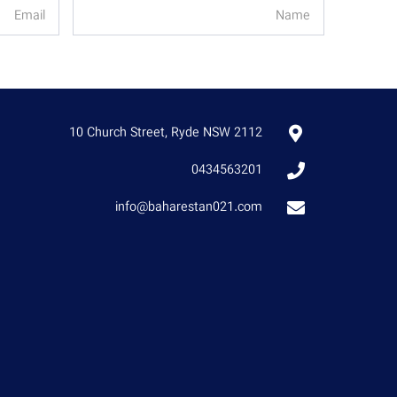
10 Church Street, Ryde NSW 2112
0434563201
info@baharestan021.com