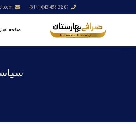
21.com
01 32 456 043 (+61)
صفحه اصلی
سیاست