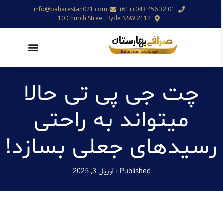
info@baharestan021.com
01 32 456 043 (+61)
10 Church Street, Ryde NSW 2112
چت جی پی تی حالا
میتواند به راحتی
رسیدهای جعلی بسازد!
Published :
آوریل 3, 2025