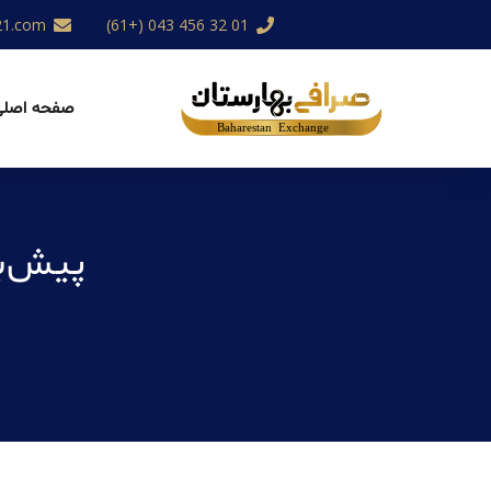
21.com
01 32 456 043 (+61)
صفحه اصلی