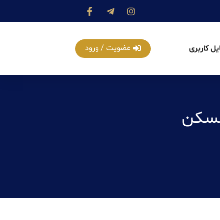
عضویت / ورود
یل کاربری
یمت مسکن