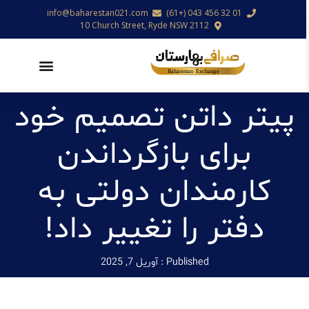
info@baharestan021.com
01 32 456 043 (+61)
10 Church Street, Ryde NSW 2112
پیتر داتن تصمیم خود
برای بازگرداندن
کارمندان دولتی به
دفتر را تغییر داد!
Published :
آوریل 7, 2025