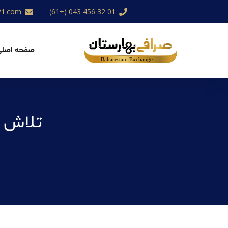
21.com
01 32 456 043 (+61)
صفحه اصلی
تلاش م