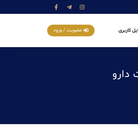
عضویت / ورود
یل کاربری
 دارو