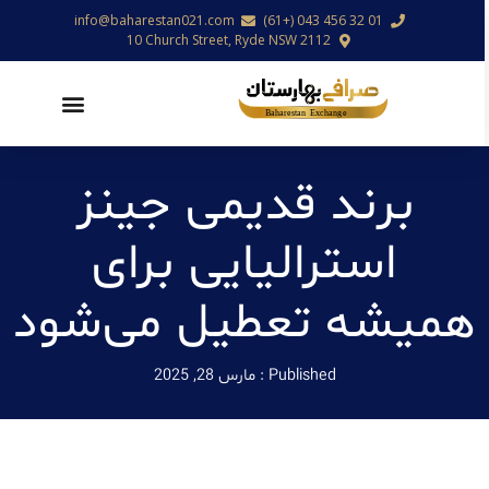
info@baharestan021.com
01 32 456 043 (+61)
10 Church Street, Ryde NSW 2112
برند قدیمی جینز
استرالیایی برای
همیشه تعطیل می‌شود
Published :
مارس 28, 2025