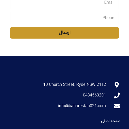
ارسال
10 Church Street, Ryde NSW 2112
0434563201
info@baharestan021.com
صفحه اصلی